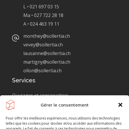
L • 021 697 03 15
Ma • 027 722 28 18
A • 024 463 19 11
monthey@sollertia.ch
vevey@sollertia.ch
lausanne@sollertia.ch
martigny@sollertia.ch
ollon@sollertia.ch
Services
Ouvrages et conservation
Gérer le consentement
Génie industriel
Génie ferroviaire
Pour offrir les meilleures expériences, nous utilisons des technologies
telles que les cookies pour stocker et/ou accéder aux informations des
Génie civil
appareils. Le fait de consentir à ces technologies nous permettra de