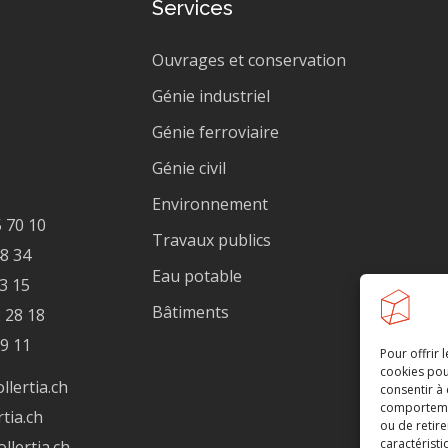
Services
Ouvrages et conservation
Génie industriel
Génie ferroviaire
Génie civil
Environnement
 70 10
Travaux publics
48 34
Eau potable
03 15
Bâtiments
 28 18
19 11
Pour offrir 
cookies pou
lertia.ch
consentir à
comportement
tia.ch
ou de retire
caractéristi
lertia.ch