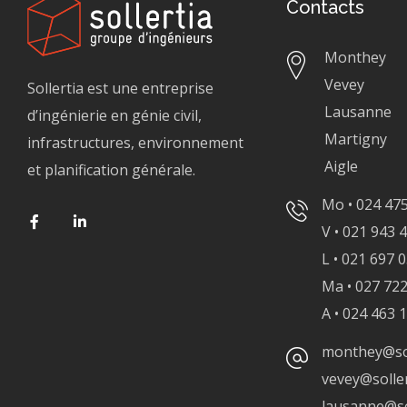
Contacts
Monthey
Vevey
Sollertia est une entreprise
Lausanne
d’ingénierie en génie civil,
Martigny
infrastructures, environnement
Aigle
et planification générale.
Mo • 024 475
V • 021 943 
L • 021 697 
Ma • 027 722
A • 024 463 
monthey@sol
vevey@soller
lausanne@sol