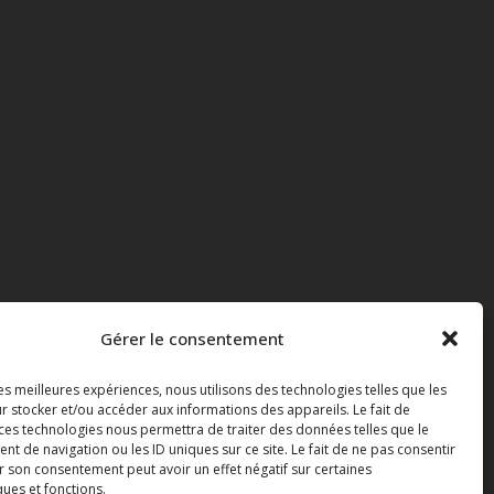
Gérer le consentement
les meilleures expériences, nous utilisons des technologies telles que les
r stocker et/ou accéder aux informations des appareils. Le fait de
 ces technologies nous permettra de traiter des données telles que le
 de navigation ou les ID uniques sur ce site. Le fait de ne pas consentir
r son consentement peut avoir un effet négatif sur certaines
ques et fonctions.