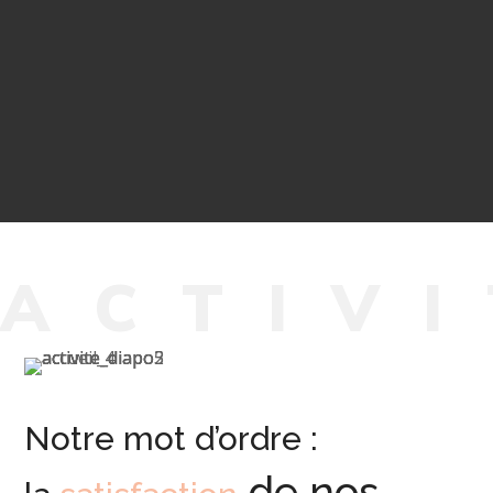
A
C
T
I
V
I
Notre mot d’ordre :
de nos