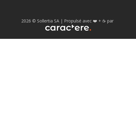
2026
© Sollertia SA |
Propulsé avec
❤️
+
☕️
par