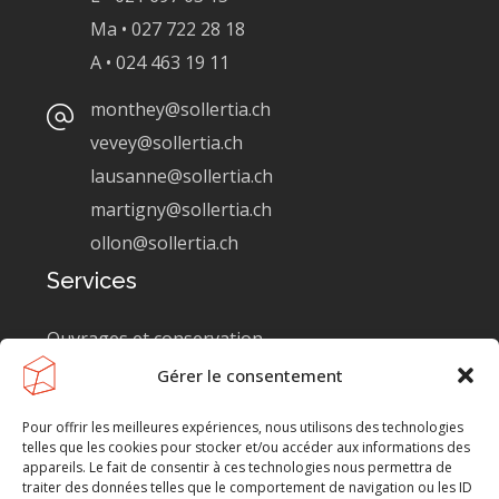
Ma • 027 722 28 18
A • 024 463 19 11
monthey@sollertia.ch
vevey@sollertia.ch
lausanne@sollertia.ch
martigny@sollertia.ch
ollon@sollertia.ch
Services
Ouvrages et conservation
Gérer le consentement
Génie industriel
Génie ferroviaire
Pour offrir les meilleures expériences, nous utilisons des technologies
telles que les cookies pour stocker et/ou accéder aux informations des
Génie civil
appareils. Le fait de consentir à ces technologies nous permettra de
traiter des données telles que le comportement de navigation ou les ID