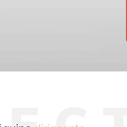
R
E
C