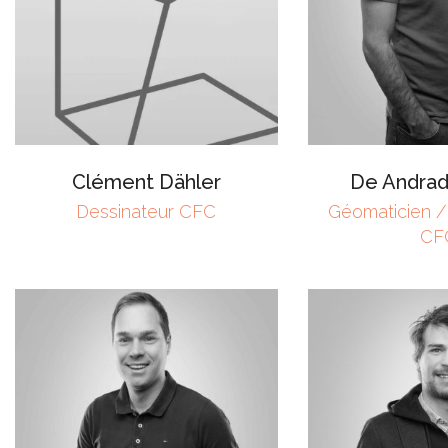
Clément Dähler
De Andra
Dessinateur CFC
Géomaticien /
CF