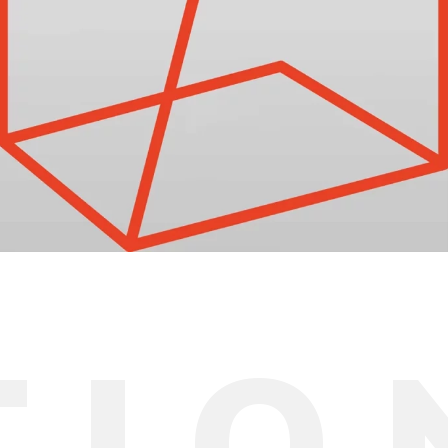
T
I
O