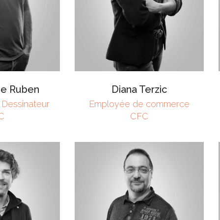
de Ruben
Diana Terzic
 Dessinateur
Employée de commerce
C
CFC