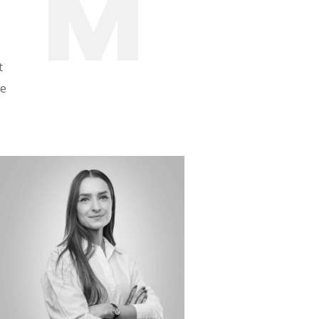
A
M
t
de