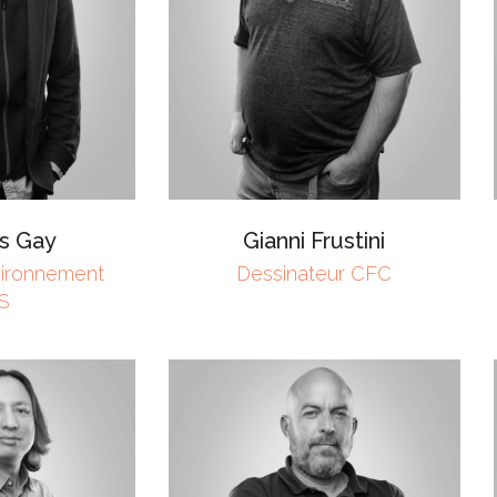
is Gay
Gianni Frustini
vironnement
Dessinateur CFC
S