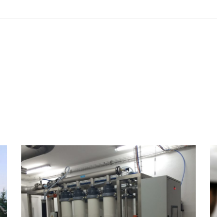
Ultrafiltration EP aux
Evouettes
EAU POTABLE