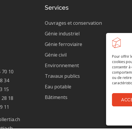
Services
Ouvrages et conservation
Génie industriel
Génie ferroviaire
Génie civil
Pour offrir 
cookies pou
Environnement
consentir à
 70 10
comportement
Travaux publics
ou de retire
48 34
caractéristi
Eau potable
03 15
Bâtiments
 28 18
ACC
19 11
lertia.ch
tia.ch