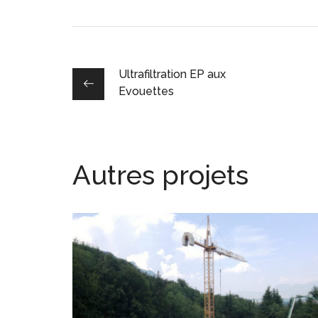
Ultrafiltration EP aux
Evouettes
Autres projets
Réservoir du Noiret
EAU POTABLE