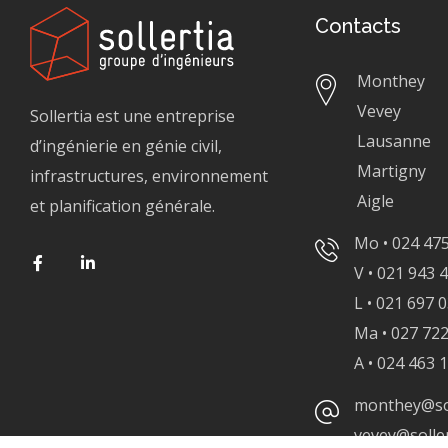
Contacts
Monthey
Vevey
Sollertia est une entreprise
Lausanne
d’ingénierie en génie civil,
Martigny
infrastructures, environnement
Aigle
et planification générale.
Mo • 024 475
V • 021 943 
L • 021 697 
Ma • 027 722
A • 024 463 
monthey@sol
vevey@soller