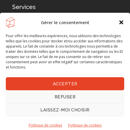
Services
Ouvrages et conservation
Gérer le consentement
Génie industriel
Pour offrir les meilleures expériences, nous utilisons des technologies
telles que les cookies pour stocker et/ou accéder aux informations des
Génie ferroviaire
appareils. Le fait de consentir à ces technologies nous permettra de
traiter des données telles que le comportement de navigation ou les ID
Génie civil
uniques sur ce site. Le fait de ne pas consentir ou de retirer son
consentement peut avoir un effet négatif sur certaines caractéristiques
Environnement
et fonctions.
Travaux publics
ACCEPTER
Eau potable
Bâtiments
REFUSER
LAISSEZ-MOI CHOISIR
2026
© Sollertia SA |
Propulsé avec
❤️
+
☕️
par
Politique de cookies
Politique de cookies