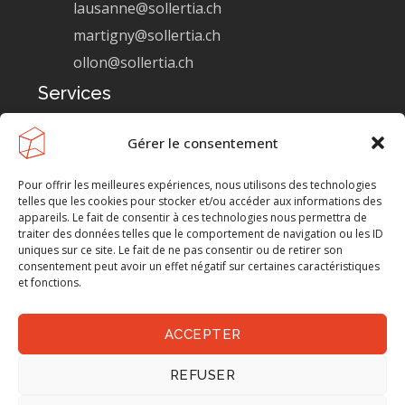
lausanne@sollertia.ch
martigny@sollertia.ch
ollon@sollertia.ch
Services
Ouvrages et conservation
Gérer le consentement
Génie industriel
Pour offrir les meilleures expériences, nous utilisons des technologies
telles que les cookies pour stocker et/ou accéder aux informations des
Génie ferroviaire
appareils. Le fait de consentir à ces technologies nous permettra de
traiter des données telles que le comportement de navigation ou les ID
Génie civil
uniques sur ce site. Le fait de ne pas consentir ou de retirer son
consentement peut avoir un effet négatif sur certaines caractéristiques
Environnement
et fonctions.
Travaux publics
Eau potable
ACCEPTER
Bâtiments
REFUSER