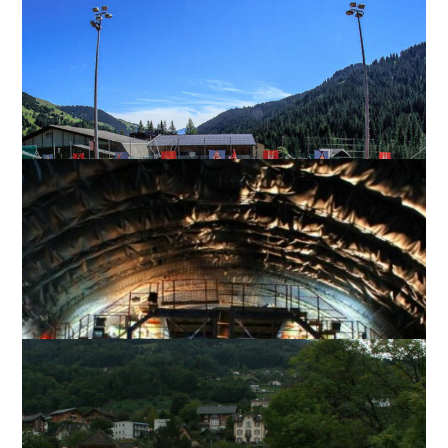
Courts de Tennis à Morgins
GÉNIE CIVIL, ENVIRONNEMENT, TRAVAUX PUBLICS
Tunnel de Contournement
de Viège
GÉNIE CIVIL, ENVIRONNEMENT, TRAVAUX PUBLICS
Pont sur la Vièze
GÉNIE CIVIL, ENVIRONNEMENT, TRAVAUX PUBLICS