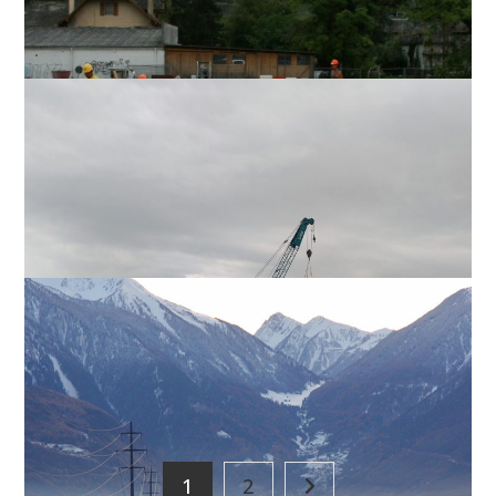
Levage plongeoir à St-Prex
GÉNIE CIVIL, ENVIRONNEMENT, TRAVAUX PUBLICS
UPlaNs Sion & environs
GÉNIE CIVIL, ENVIRONNEMENT, TRAVAUX PUBLICS
1
2