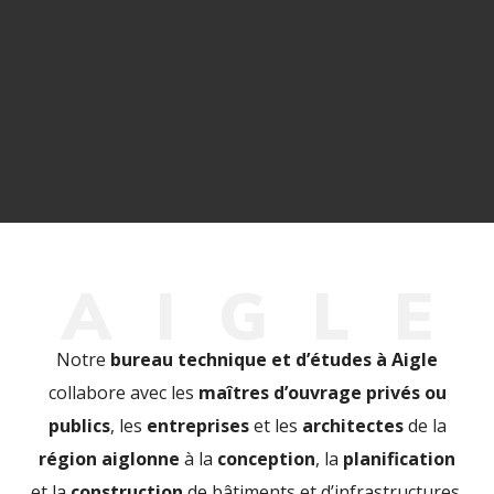
A
I
G
L
E
Notre
bureau technique et d’études à Aigle
collabore avec les
maîtres d’ouvrage privés ou
publics
, les
entreprises
et les
architectes
de la
région aiglonne
à la
conception
, la
planification
et la
construction
de bâtiments et d’infrastructures.