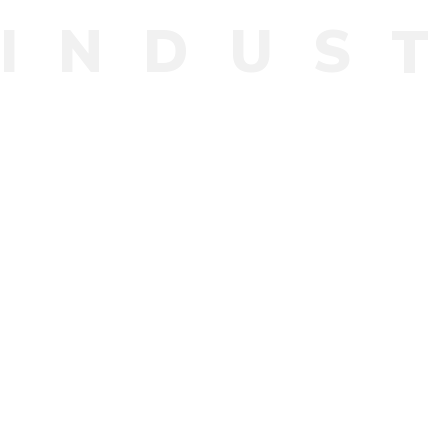
I
N
D
U
S